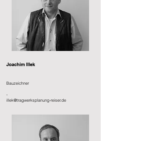
Joachim Illek​
Bauzeichner
-
illek@tragwerksplanung-reiser.de