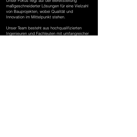
Unser Fokus liegt auf der Bereitstellung
maßgeschneiderter Lösungen für eine Vielzahl
von Bauprojekten, wobei Qualität und
Innovation im Mittelpunkt stehen. ​
Unser Team besteht aus hochqualifizierten
Ingenieuren und Fachleuten mit umfangreicher
Erfahrung in der Tragwerksplanung. Wir setzen
modernste Technologien und fortschrittliche
Analysemethoden ein, um unseren Kunden
optimale Ergebnisse zu liefern. ​