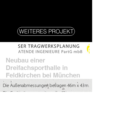
WEITERES PROJEKT
Neubau einer
Dreifachsporthalle in
Feldkirchen bei München
Die Außenabmessungen betragen 46m x 43m.
Die Geräteräume erweitern die 43m
Gebäudetiefe unterirdisch nochmal um etwa
5m. Dabei ist das Gebäude etwa 4m tief
eingegraben.